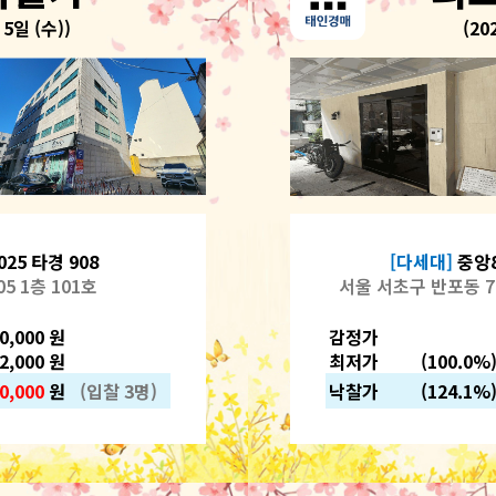
 5일 (수))
(20
25 타경 908
[다세대]
중앙8
5 1층 101호
서울 서초구 반포동 71
00,000 원
감정가
12,000 원
최저가
(100.0%)
0,000
원
(입찰 3명)
낙찰가
(124.1%