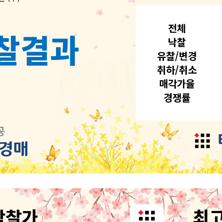
전체
찰결과
낙찰
유찰/변경
취하/취소
매각가율
경쟁률
공
낙찰가
최