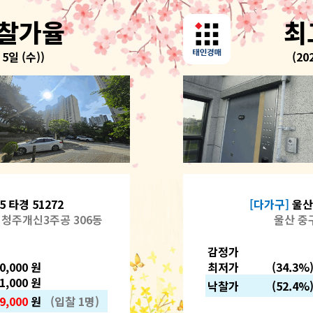
낙찰가율
최
 5일 (수))
(20
5 타경 51272
[다가구]
울산3
 청주개신3주공 306동
울산 중구
감정가
00,000 원
최저가
(34.3%)
01,000 원
낙찰가
(52.4%
9,000
원
(입찰 1명)