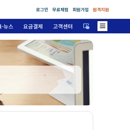
로그인
무료체험
회원가입
원격지원
dehaze
trackpad_input
육·뉴스
요금결제
고객센터