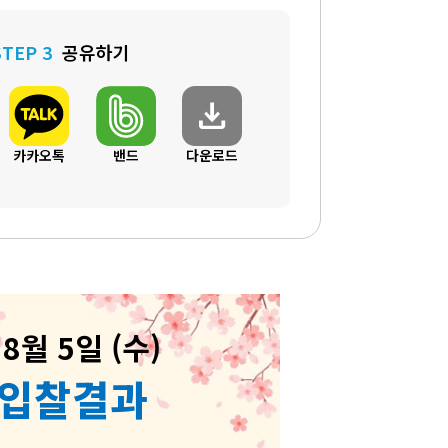
STEP 3
공유하기
download
카카오톡
밴드
다운로드
 8월 5일 (수)
 입찰결과