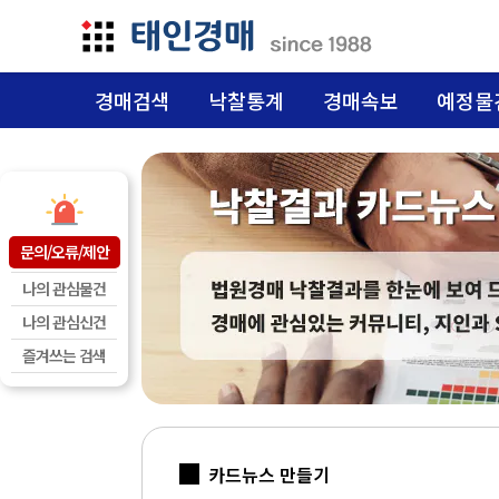
경매검색
낙찰통계
경매속보
예정물
문의/오류/제안
나의 관심물건
나의 관심신건
즐겨쓰는 검색
square
카드뉴스 만들기