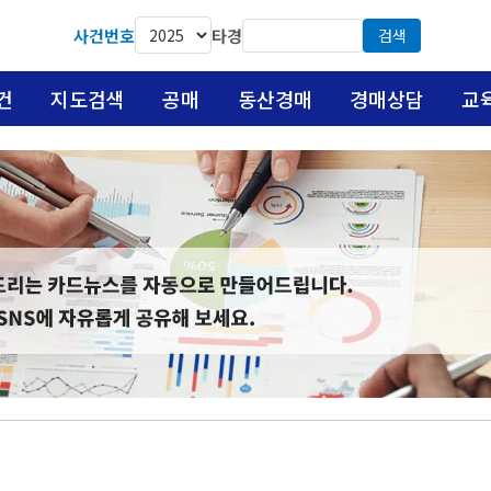
사건번호
타경
검색
건
지도검색
공매
동산경매
경매상담
교