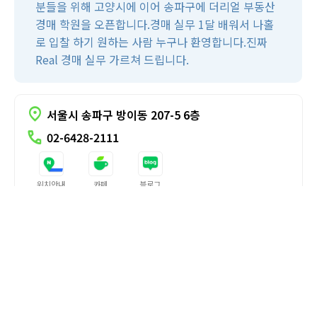
분들을 위해 고양시에 이어 송파구에 더리얼 부동산
경매 학원을 오픈합니다.경매 실무 1달 배워서 나홀
로 입찰 하기 원하는 사람 누구나 환영합니다.진짜
Real 경매 실무 가르쳐 드립니다.
굿리치 경매학원
경기북부
location_on
서울시 송파구 방이동 207-5 6층
call
02-6428-2111
위치안내
카페
블로그