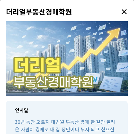
×
✦
더리얼부동산경매학원
menu
강의 검색
학원소개
태인TV
태인제휴 경매학원
수강생만을 위한 다양한 혜택을 드리고 있습니다!
인사말
30년 동안 오로지 대법원 부동산 경매 한 길만 달려
온 사람이 경매로 내 집 장만이나 부자 되고 싶으신