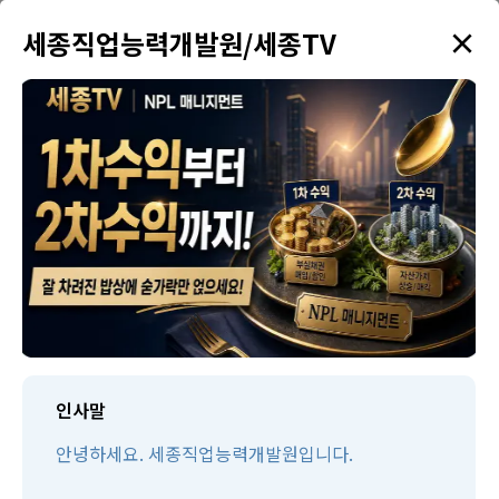
×
✦
세종직업능력개발원/세종TV
menu
강의 검색
학원소개
태인TV
태인제휴 경매학원
수강생만을 위한 다양한 혜택을 드리고 있습니다!
인사말
안녕하세요. 세종직업능력개발원입니다.