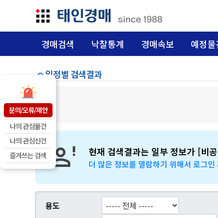
경매검색
낙찰통계
경매속보
예정물
일정별 검색결과
문의/오류/제안
나의 관심물건
나의 관심신건
현재 검색결과는 일부 정보가 [비공
즐겨쓰는 검색
더 많은 정보를 열람하기 위해서 로그인
용도