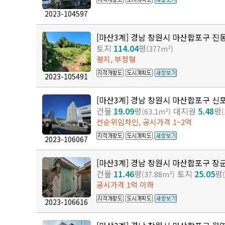
2023-104597
[마산3계] 경남 창원시 마산합포구 진
토지
114.04
평
(377m²)
평지, 부정형
2023-105491
[마산3계] 경남 창원시 마산합포구 신
건물
19.09
평
대지권
5.48
평
(63.1m²)
선순위임차인, 공시가격 1~2억
2023-106067
[마산3계] 경남 창원시 마산합포구 장
건물
11.46
평
토지
25.05
평
(37.88m²)
공시가격 1억 이하
2023-106616