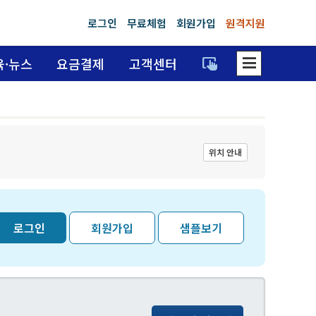
로그인
무료체험
회원가입
원격지원
dehaze
trackpad_input
육·뉴스
요금결제
고객센터
위치 안내
로그인
회원가입
샘플보기