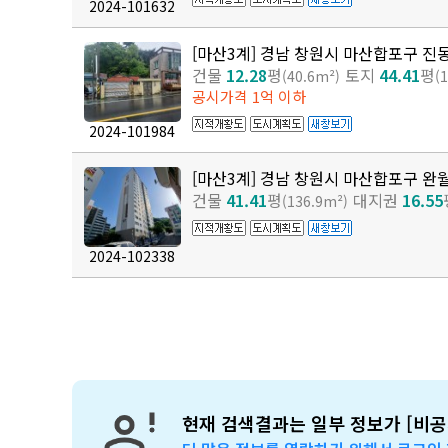
2024-101632
[마산3계] 경남 창원시 마산합포구 진
건물
12.28
평
토지
44.41
평
(40.6m²)
(
공시가격 1억 이하
2024-101984
[마산3계] 경남 창원시 마산합포구 완
건물
41.41
평
대지권
16.55
(136.9m²)
2024-102338
현재 검색결과는 일부 정보가 [비공