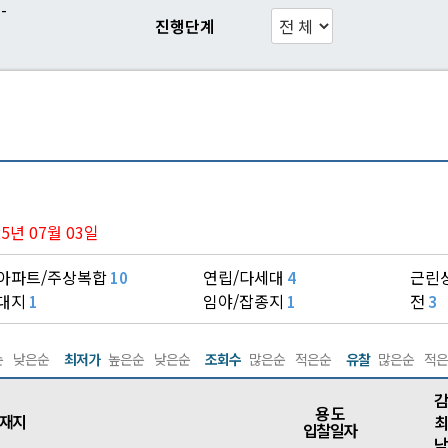
-
진행단계
025년 07월 03일
아파트/주상복합
연립/다세대
근린
10
4
대지
임야/잡종지
전
1
1
3
순
낮은순
최저가
높은순
낮은순
조회수
많은순
적은순
유찰
많은순
적은
감
용 도
재지
최
입찰일자
낙