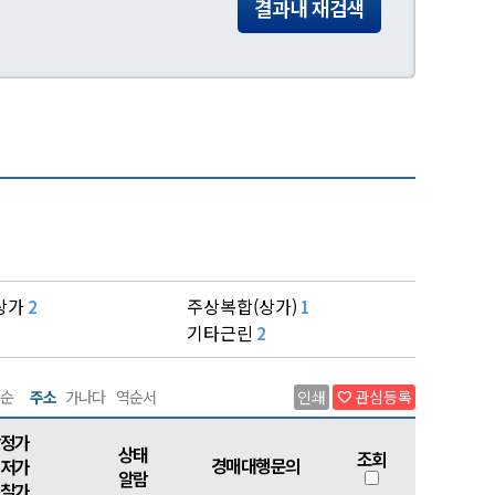
결과내 재검색
상가
주상복합(상가)
2
1
기타근린
2
순
주소
가나다
역순서
인쇄
관심등록
favorite
정가
상태
조회
경매대행문의
저가
알람
찰가