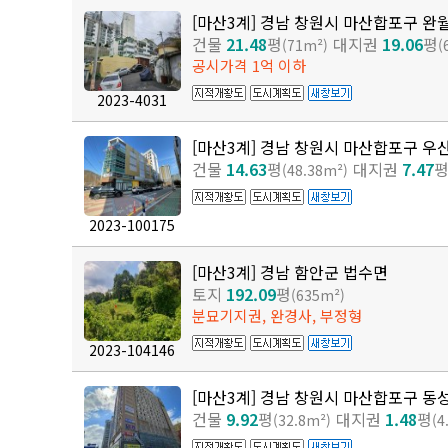
[마산3계] 경남 창원시 마산합포구 완
건물
21.48
평
대지권
19.06
평
(71m²)
(
공시가격 1억 이하
2023-4031
[마산3계] 경남 창원시 마산합포구 우
건물
14.63
평
대지권
7.47
(48.38m²)
2023-100175
[마산3계] 경남 함안군 법수면
토지
192.09
평
(635m²)
분묘기지권, 완경사, 부정형
2023-104146
[마산3계] 경남 창원시 마산합포구 동
건물
9.92
평
대지권
1.48
평
(32.8m²)
(4