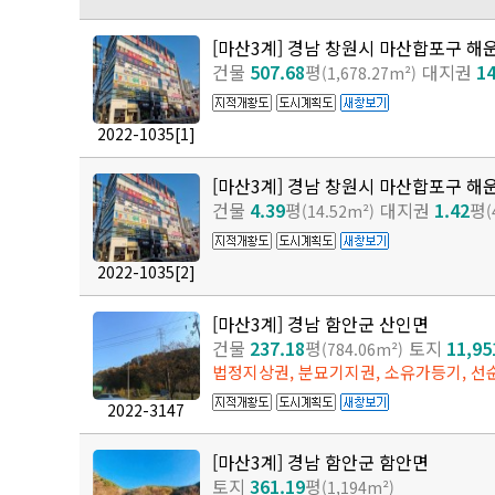
[마산3계] 경남 창원시 마산합포구 해
건물
507.68
평
대지권
14
(1,678.27m²)
2022-1035
[1]
[마산3계] 경남 창원시 마산합포구 해
건물
4.39
평
대지권
1.42
평
(14.52m²)
(
2022-1035
[2]
[마산3계] 경남 함안군 산인면
건물
237.18
평
토지
11,95
(784.06m²)
법정지상권, 분묘기지권, 소유가등기, 
2022-3147
[마산3계] 경남 함안군 함안면
토지
361.19
평
(1,194m²)