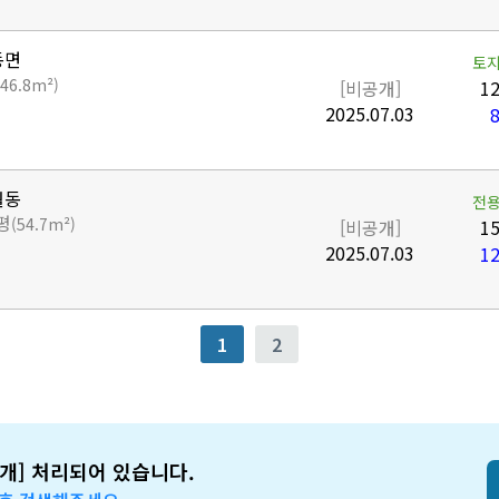
동면
토지
146.8m²)
[비공개]
12
2025.07.03
8
월동
전용
평
(54.7m²)
[비공개]
15
2025.07.03
12
1
2
개] 처리되어 있습니다.