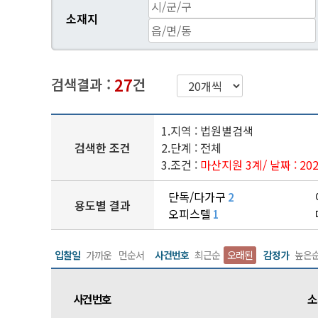
소재지
27
검색결과 :
건
1.지역 : 법원별검색
검색한 조건
2.단계 : 전체
3.조건 :
마산지원 3계
/ 날짜 : 2
단독/다가구
2
용도별 결과
오피스텔
1
입찰일
가까운
먼순서
사건번호
최근순
오래된
감정가
높은
사건번호
소