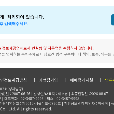
개] 처리되어 있습니다.
 후 검색해주세요.
은
정보제공업체
로서 컨설팅 및 자문업을 수행하지 않습니다.
업을 영위하는 독립주체로서 상호간 법적 구속력이나 책임, 보증, 의무를 
개인정보취급방침
가맹점가입
매매중개지원
업무
02호(성지빌딩)
)일 : 2007.06.26 | 발행인/대표자 : 이호남 | 최종편집일 :2026.08.07
전화 : 02-3487-9996 | 팩스 : 02-3487-9995
 통신판매업신고 : 제2012-서울마포-0890호 | 개인정보관리 책임자 : 이광석 | web
o., Ltd. All rights reserved.