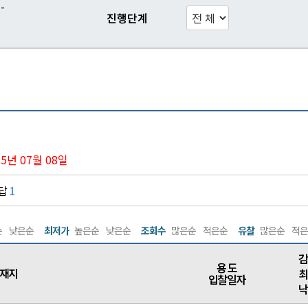
-
진행단계
025년 07월 08일
답
1
순
낮은순
최저가
높은순
낮은순
조회수
많은순
적은순
유찰
많은순
적은
감
용 도
재지
최
입찰일자
낙