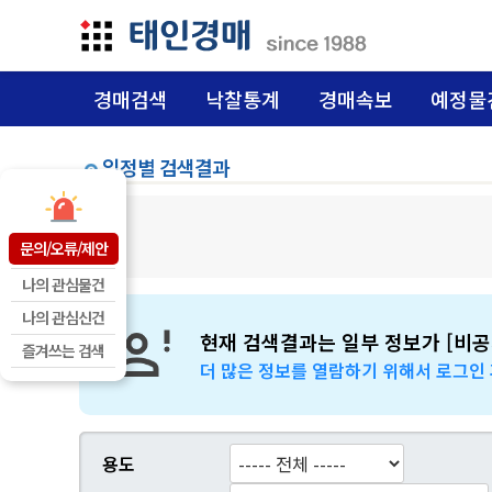
경매검색
낙찰통계
경매속보
예정물
일정별 검색결과
문의/오류/제안
나의 관심물건
나의 관심신건
현재 검색결과는 일부 정보가 [비공
즐겨쓰는 검색
더 많은 정보를 열람하기 위해서 로그인
용도