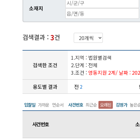
소재지
3
검색결과 :
건
1.지역 : 법원별검색
검색한 조건
2.단계 : 전체
3.조건 :
영동지원 2계
/ 날짜 : 2
용도별 결과
전
2
입찰일
가까운
먼순서
사건번호
최근순
오래된
감정가
높은
사건번호
소