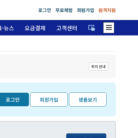
로그인
무료체험
회원가입
원격지원
dehaze
trackpad_input
육·뉴스
요금결제
고객센터
위치 안내
로그인
회원가입
샘플보기