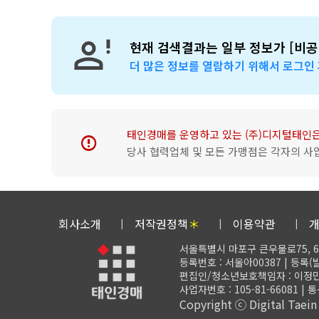
현재 검색결과는 일부 정보가 [비공
더 많은 정보를 열람하기 위해서 로그인
태인경매를 운영하고 있는 (주)디지털태인
error
당사 협력업체 및 모든 가맹점은 각자의 사
회사소개
저작권정책
＊
이용약관
서울특별시 마포구 큰우물로75, 6
등록번호 : 서울아00387 | 등록(발행
편집인/청소년보호책임자 : 이정민 | 대표
사업자번호 : 105-81-66081 |
Copyright ⓒ Digital Taein C