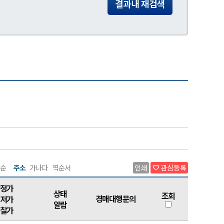
결과내 재검색
순
주소
가나다
역순서
인쇄
관심등록
favorite
정가
상태
조회
경매대행문의
저가
알람
찰가