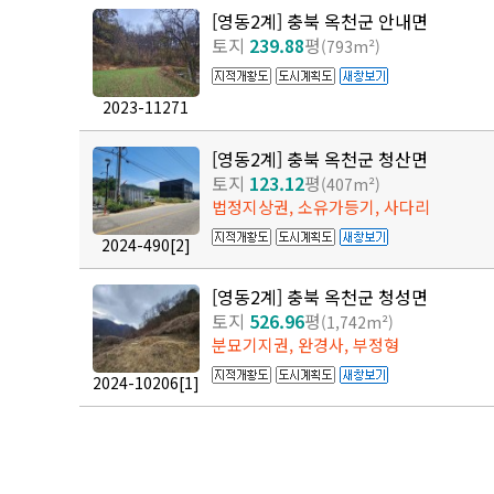
[영동2계] 충북 옥천군 안내면
토지
239.88
평
(793m²)
2023-11271
[영동2계] 충북 옥천군 청산면
토지
123.12
평
(407m²)
법정지상권, 소유가등기, 사다리
2024-490
[2]
[영동2계] 충북 옥천군 청성면
토지
526.96
평
(1,742m²)
분묘기지권, 완경사, 부정형
2024-10206
[1]