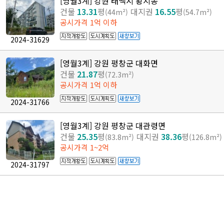
[영월3계] 강원 태백시 황지동
건물
13.31
평
대지권
16.55
평
(44m²)
(54.7m²)
공시가격 1억 이하
2024-31629
[영월3계] 강원 평창군 대화면
건물
21.87
평
(72.3m²)
공시가격 1억 이하
2024-31766
[영월3계] 강원 평창군 대관령면
건물
25.35
평
대지권
38.36
평
(83.8m²)
(126.8m²)
공시가격 1~2억
2024-31797