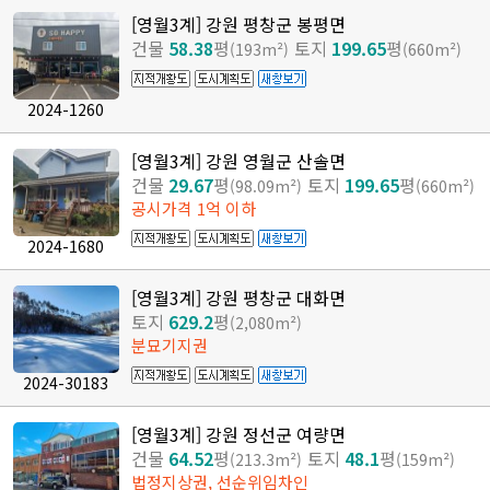
[영월3계] 강원 평창군 봉평면
건물
58.38
평
토지
199.65
평
(193m²)
(660m²)
2024-1260
[영월3계] 강원 영월군 산솔면
건물
29.67
평
토지
199.65
평
(98.09m²)
(660m²)
공시가격 1억 이하
2024-1680
[영월3계] 강원 평창군 대화면
토지
629.2
평
(2,080m²)
분묘기지권
2024-30183
[영월3계] 강원 정선군 여량면
건물
64.52
평
토지
48.1
평
(213.3m²)
(159m²)
법정지상권, 선순위임차인