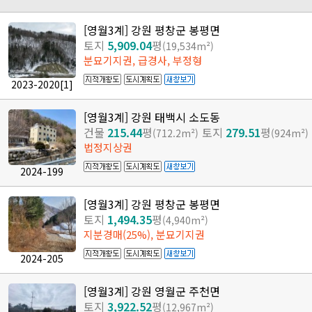
[영월3계] 강원 평창군 봉평면
토지
5,909.04
평
(19,534m²)
분묘기지권, 급경사, 부정형
2023-2020
[1]
[영월3계] 강원 태백시 소도동
건물
215.44
평
토지
279.51
평
(712.2m²)
(924m²)
법정지상권
2024-199
[영월3계] 강원 평창군 봉평면
토지
1,494.35
평
(4,940m²)
지분경매(25%), 분묘기지권
2024-205
[영월3계] 강원 영월군 주천면
토지
3,922.52
평
(12,967m²)