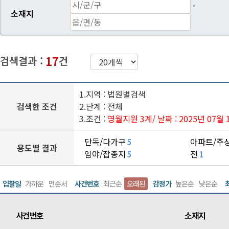
-
소재지
17
검색결과 :
건
1.지역 : 법원별검색
검색한 조건
2.단계 : 전체
3.조건 :
영월지원 3계
/ 날짜 : 2025년 07월
단독/다가구
아파트/주
5
용도별 결과
임야/잡종지
전
5
1
입찰일
가까운
먼순서
사건번호
최근순
오래된
감정가
높은순
낮은순
사건번호
소재지