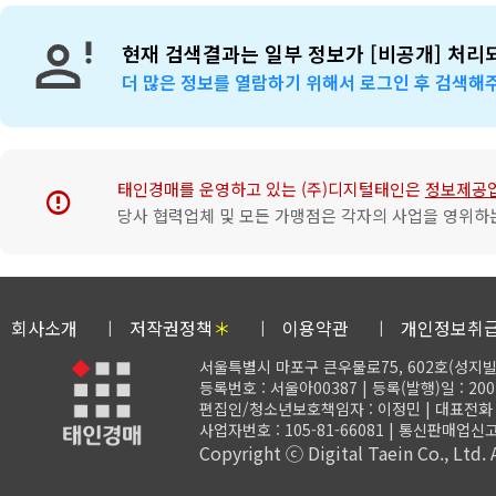
현재 검색결과는 일부 정보가 [비공개] 처리
더 많은 정보를 열람하기 위해서 로그인 후 검색해
태인경매를 운영하고 있는 (주)디지털태인은
정보제공
error
당사 협력업체 및 모든 가맹점은 각자의 사업을 영위하는
회사소개
저작권정책
＊
이용약관
개인정보취
서울특별시 마포구 큰우물로75, 602호(성지빌
등록번호 : 서울아00387 | 등록(발행)일 : 200
편집인/청소년보호책임자 : 이정민 | 대표전화 : 02-
사업자번호 : 105-81-66081 | 통신판매업신고
Copyright ⓒ Digital Taein Co., Ltd. A