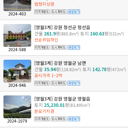
법정지상권
2024-403
[영월3계] 강원 정선군 정선읍
건물
261.9
평
토지
160.63
평
(865.8m²)
(531m²)
선순위임차인
2024-588
[영월3계] 강원 영월군 남면
건물
35.94
평
토지
142.78
평
(118.82m²)
(472m²)
공시가격 1~2억
2024-946
[영월3계] 강원 영월군 영월읍
토지
25,230.01
평
(83,405m²)
분묘기지권
2024-1079