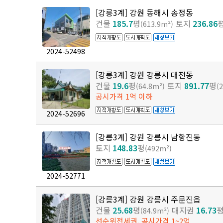
[강릉3계] 강원 동해시 송정동
건물
185.7
평
토지
236.86
(613.9m²)
2024-52498
[강릉3계] 강원 강릉시 대전동
건물
19.6
평
토지
891.77
평
(64.8m²)
(
공시가격 1억 이하
2024-52696
[강릉3계] 강원 강릉시 남항진동
토지
148.83
평
(492m²)
2024-52771
[강릉3계] 강원 강릉시 주문진읍
건물
25.68
평
대지권
16.73
(84.9m²)
선순위전세권, 공시가격 1~2억