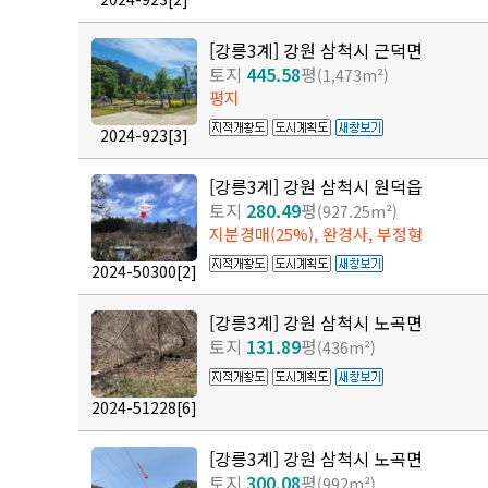
[강릉3계] 강원 삼척시 근덕면
토지
445.58
평
(1,473m²)
평지
2024-923
[3]
[강릉3계] 강원 삼척시 원덕읍
토지
280.49
평
(927.25m²)
지분경매(25%), 완경사, 부정형
2024-50300
[2]
[강릉3계] 강원 삼척시 노곡면
토지
131.89
평
(436m²)
2024-51228
[6]
[강릉3계] 강원 삼척시 노곡면
토지
300.08
평
(992m²)