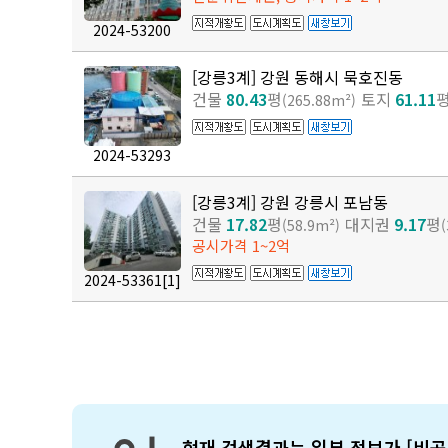
2024-53200
[강릉3계] 강원 동해시 묵호진동
건물
80.43
평
토지
61.11
(265.88m²)
2024-53293
[강릉3계] 강원 강릉시 포남동
건물
17.82
평
대지권
9.17
평
(58.9m²)
공시가격 1~2억
2024-53361
[1]
현재 검색결과는 일부 정보가 [비공