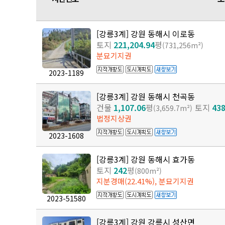
[강릉3계] 강원 동해시 이로동
토지
221,204.94
평
(731,256m²)
분묘기지권
2023-1189
[강릉3계] 강원 동해시 천곡동
건물
1,107.06
평
토지
438
(3,659.7m²)
법정지상권
2023-1608
[강릉3계] 강원 동해시 효가동
토지
242
평
(800m²)
지분경매(22.41%), 분묘기지권
2023-51580
[강릉3계] 강원 강릉시 성산면