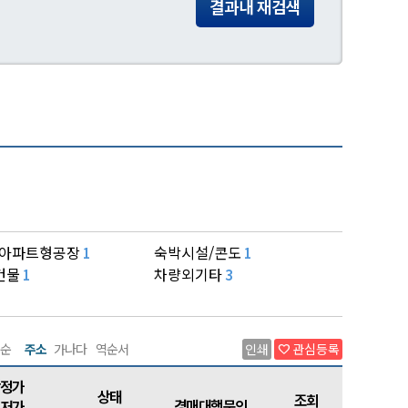
결과내 재검색
/아파트형공장
숙박시설/콘도
1
1
건물
차량외기타
1
3
순
주소
가나다
역순서
인쇄
관심등록
favorite
정가
상태
조회
경매대행문의
저가