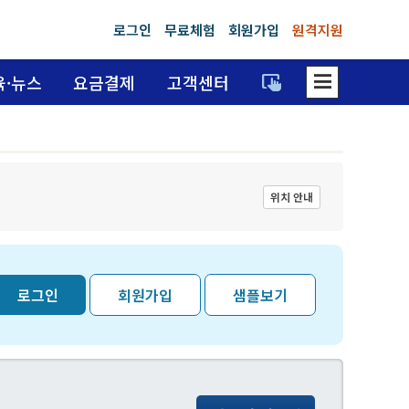
로그인
무료체험
회원가입
원격지원
dehaze
trackpad_input
육·뉴스
요금결제
고객센터
위치 안내
로그인
회원가입
샘플보기