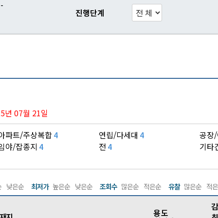
-
진행단계
025년 07월 21일
아파트/주상복합
연립/다세대
공장
4
4
임야/잡종지
전
기타
4
4
순
낮은순
최저가
높은순
낮은순
조회수
많은순
적은순
유찰
많은순
적은
감
용 도
재지
최