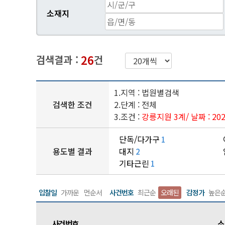
소재지
26
검색결과 :
건
1.지역 : 법원별검색
검색한 조건
2.단계 : 전체
3.조건 :
강릉지원 3계
/ 날짜 : 2
단독/다가구
1
용도별 결과
대지
2
기타근린
1
입찰일
가까운
먼순서
사건번호
최근순
오래된
감정가
높은
사건번호
소