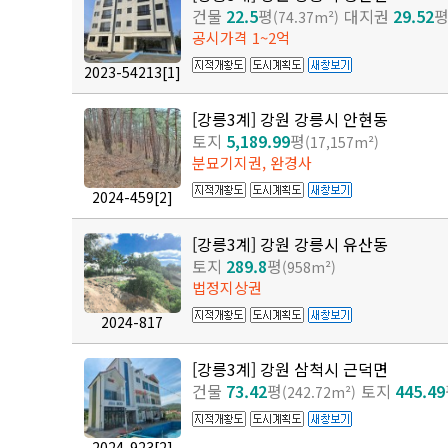
건물
22.5
평
대지권
29.52
(74.37m²)
공시가격 1~2억
2023-54213
[1]
[강릉3계] 강원 강릉시 안현동
토지
5,189.99
평
(17,157m²)
분묘기지권, 완경사
2024-459
[2]
[강릉3계] 강원 강릉시 유산동
토지
289.8
평
(958m²)
법정지상권
2024-817
[강릉3계] 강원 삼척시 근덕면
건물
73.42
평
토지
445.49
(242.72m²)
2024-923
[2]