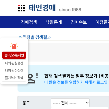
경매검색
낙찰통계
경매속보
예정물
일정별 검색결과
문의/오류/제안
나의 관심물건
나의 관심신건
현재 검색결과는 일부 정보가 [비공
즐겨쓰는 검색
더 많은 정보를 열람하기 위해서 로그인
용도