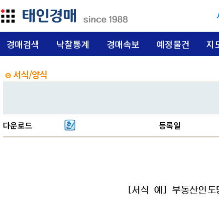
경매검색
낙찰통계
경매속보
예정물건
지
서식/양식
다운로드
등록일