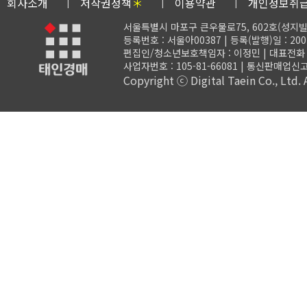
회사소개
저작권정책
＊
이용약관
개인정보취
서울특별시 마포구 큰우물로75, 602호(성지빌
등록번호 : 서울아00387 | 등록(발행)일 : 200
편집인/청소년보호책임자 : 이정민 | 대표전화 : 02-
사업자번호 : 105-81-66081 | 통신판매업신고
Copyright ⓒ Digital Taein Co., Ltd. A