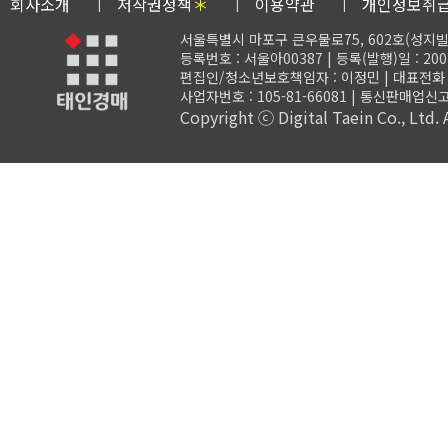
회사소개
저작권정책
＊
이용약관
개인정보취
서울특별시 마포구 큰우물로75, 602호(성지빌
등록번호 : 서울아00387 | 등록(발행)일 : 200
편집인/청소년보호책임자 : 이정민 | 대표전화 : 02-
사업자번호 : 105-81-66081 | 통신판매업신고
Copyright ⓒ Digital Taein Co., Ltd. A