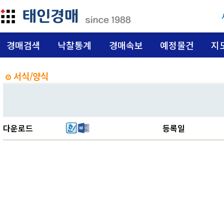
경매검색
낙찰통계
경매속보
예정물건
지
서식/양식
다운로드
등록일