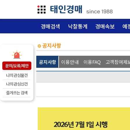
경매검색
낙찰통계
경매속보
예
공지사항
공지사항
이용안내
이용FAQ
고객참여제
문의/오류/제안
나의 관심물건
나의 관심신건
즐겨쓰는 검색