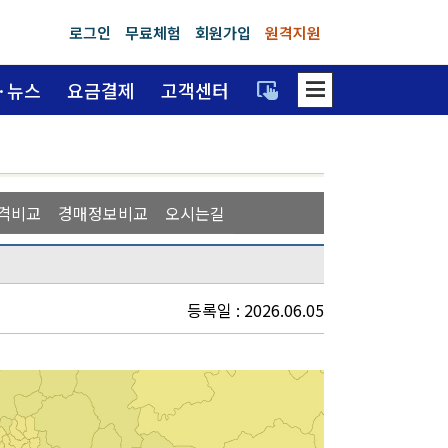
로그인
무료체험
회원가입
원격지원
dehaze
trackpad_input
·뉴스
요금결제
고객센터
격비교
경매정보비교
오시는길
등록일 : 2026.06.05