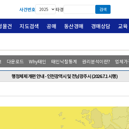
사건번호
타경
검색
정물건
지도검색
공매
동산경매
경매상담
교육
보
다운로드
Why태인
태인낙찰통계
권리분석이란?
업체가
행정체제 개편 안내 - 인천광역시 및 전남광주시 (2026.7.1 시행)