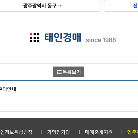
format_list_bulleted
목록보기
 주의안내
개인정보취급방침
가맹점가입
매매중개지원
업무