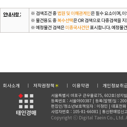
※ 검색조건 중
법원 및 이해관계인
은 필수 요소이며, 
안내사항 :
※ 물건용도 중
복수선택
은 OR 검색으로 다중검색을 지
※ 예정물건 검색은
미종국사건만
표시합니다. 예정물건
회사소개
저작권정책
＊
이용약관
개인정보취
서울특별시 마포구 큰우물로75, 602호(성지빌
등록번호 : 서울아00387 | 등록(발행)일 : 200
편집인/청소년보호책임자 : 이정민 | 대표전화 : 02-
사업자번호 : 105-81-66081 | 통신판매업신고
Copyright ⓒ Digital Taein Co., Ltd. A