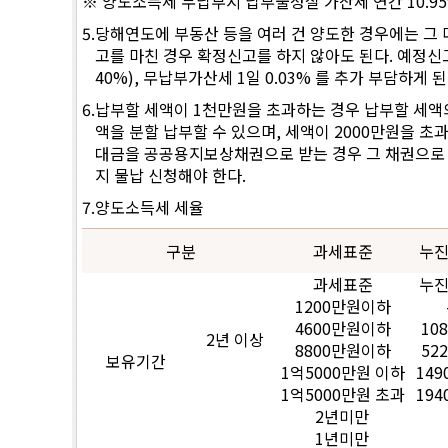
※ 양도소득세 무납부시 납부불성실 가산세 연간 10.9
5.
당해연도에 부동산 등을 여러 건 양도한 경우에는 그 다
고를 마친 경우 확정신고를 하지 않아도 된다. 예정신
40%), 무납부가산세 1일 0.03% 를 추가 부담하게 된
6.
납부할 세액이 1천만원을 초과하는 경우 납부할 세액의 
액을 분할 납부할 수 있으며, 세액이 2000만원을 
대금을 공공용지보상채권으로 받는 경우 그 채권으로 양
지 물납 신청해야 한다.
7.
양도소득세 세율
구분
과세표준
누
과세표준
누
1200만원이하
4600만원이하
10
2년 이상
8800만원이하
52
보유기간
1억5000만원 이하
14
1억5000만원 초과
19
2년미만
1년미만