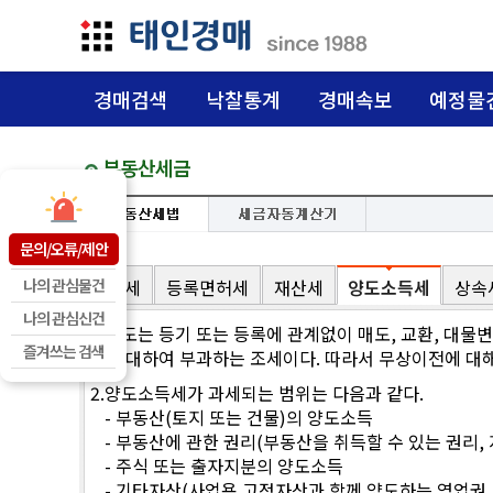
경매검색
낙찰통계
경매속보
예정물
부동산세금
문의/오류/제안
나의 관심물건
취득세
등록면허세
재산세
양도소득세
상속
나의 관심신건
1.
양도는 등기 또는 등록에 관계없이 매도, 교환, 대물
즐겨쓰는 검색
에 대하여 부과하는 조세이다. 따라서 무상이전에 대
2.
양도소득세가 과세되는 범위는 다음과 같다.
- 부동산(토지 또는 건물)의 양도소득
- 부동산에 관한 권리(부동산을 취득할 수 있는 권리,
- 주식 또는 출자지분의 양도소득
- 기타자산(사업용 고정자산과 함께 양도하는 영업권