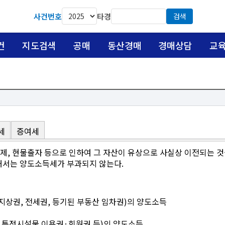
사건번호
타경
검색
건
지도검색
공매
동산경매
경매상담
교
세
증여세
변제, 현물출자 등으로 인하여 그 자산이 유상으로 사실상 이전되는 
해서는 양도소득세가 부과되지 않는다.
 지상권, 전세권, 등기된 부동산 임차권)의 양도소득
, 특정시설물 이용권·회원권 등)의 양도소득