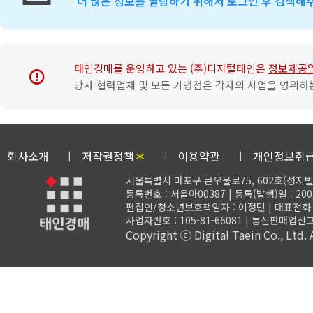
더 많은 정보를 열람하기 위해서 로그인 후 검색해
태인경매를 운영하고 있는 (주)디지털태인은
정보제공
error
당사 협력업체 및 모든 가맹점은 각자의 사업을 영위하는
회사소개
저작권정책
＊
이용약관
개인정보취
서울특별시 마포구 큰우물로75, 602호(성지빌
등록번호 : 서울아00387 | 등록(발행)일 : 200
편집인/청소년보호책임자 : 이정민 | 대표전화 : 02-
사업자번호 : 105-81-66081 | 통신판매업신고
Copyright ⓒ Digital Taein Co., Ltd. A