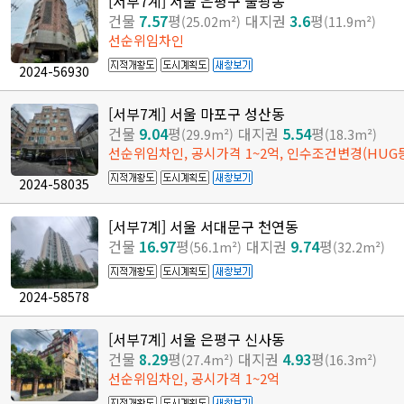
[서부7계] 서울 은평구 불광동
건물
7.57
평
대지권
3.6
평
(25.02m²)
(11.9m²)
선순위임차인
2024-56930
[서부7계] 서울 마포구 성산동
건물
9.04
평
대지권
5.54
평
(29.9m²)
(18.3m²)
선순위임차인, 공시가격 1~2억, 인수조건변경(HUG
2024-58035
[서부7계] 서울 서대문구 천연동
건물
16.97
평
대지권
9.74
평
(56.1m²)
(32.2m²)
2024-58578
[서부7계] 서울 은평구 신사동
건물
8.29
평
대지권
4.93
평
(27.4m²)
(16.3m²)
선순위임차인, 공시가격 1~2억