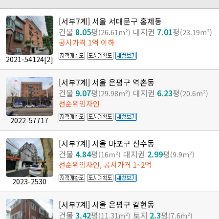
[서부7계] 서울 서대문구 홍제동
건물
8.05
평
대지권
7.01
평
(26.61m²)
(23.19m²)
공시가격 1억 이하
2021-54124
[2]
[서부7계] 서울 은평구 역촌동
건물
9.07
평
대지권
6.23
평
(29.98m²)
(20.6m²)
선순위임차인
2022-57717
[서부7계] 서울 마포구 신수동
건물
4.84
평
대지권
2.99
평
(16m²)
(9.9m²)
선순위임차인, 공시가격 1~2억
2023-2530
[서부7계] 서울 은평구 갈현동
건물
3.42
평
토지
2.3
평
(11.31m²)
(7.6m²)