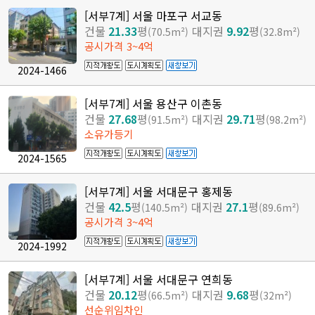
[서부7계] 서울 마포구 서교동
건물
21.33
평
대지권
9.92
평
(70.5m²)
(32.8m²)
공시가격 3~4억
2024-1466
[서부7계] 서울 용산구 이촌동
건물
27.68
평
대지권
29.71
평
(91.5m²)
(98.2m²)
소유가등기
2024-1565
[서부7계] 서울 서대문구 홍제동
건물
42.5
평
대지권
27.1
평
(140.5m²)
(89.6m²)
공시가격 3~4억
2024-1992
[서부7계] 서울 서대문구 연희동
건물
20.12
평
대지권
9.68
평
(66.5m²)
(32m²)
선순위임차인