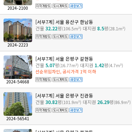
2024-2100
[서부7계] 서울 용산구 한남동
건물
32.22
평
대지권
8.5
평
(106.5m²)
(28.1m²)
2024-2223
[서부7계] 서울 은평구 갈현동
건물
5.07
평
대지권
1.42
평
(16.77m²)
(4.7m²)
선순위임차인, 공시가격 1억 이하
2024-54668
[서부7계] 서울 은평구 진관동
건물
30.82
평
대지권
26.29
평
(101.9m²)
(86.9m²)
2024-56541