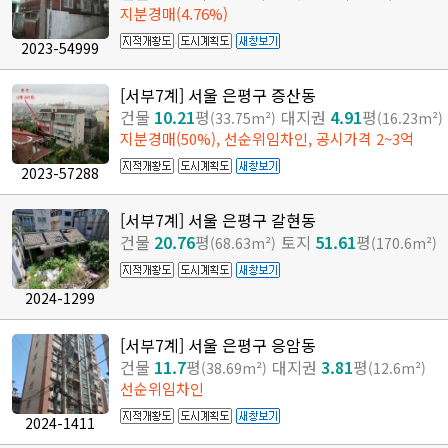
지분경매(4.76%)
2023-54999
[서부7계] 서울 은평구 증산동
건물
10.21
평
대지권
4.91
평
(33.75m²)
(16.23m²)
지분경매(50%), 선순위임차인, 공시가격 2~3억
2023-57288
[서부7계] 서울 은평구 갈현동
건물
20.76
평
토지
51.61
평
(68.63m²)
(170.6m²)
2024-1299
[서부7계] 서울 은평구 응암동
건물
11.7
평
대지권
3.81
평
(38.69m²)
(12.6m²)
선순위임차인
2024-1411