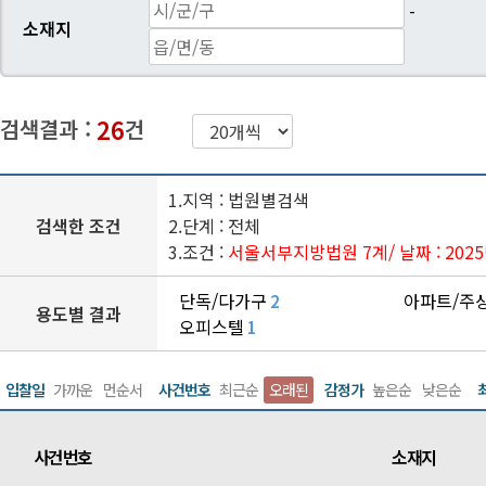
-
소재지
26
검색결과 :
건
1.지역 : 법원별검색
검색한 조건
2.단계 : 전체
3.조건 :
서울서부지방법원 7계
/ 날짜 : 202
단독/다가구
아파트/주
2
용도별 결과
오피스텔
1
입찰일
가까운
먼순서
사건번호
최근순
오래된
감정가
높은순
낮은순
사건번호
소재지