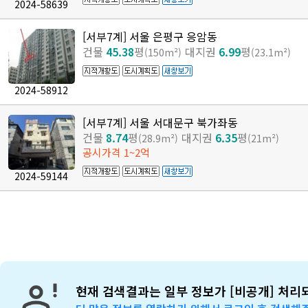
2024-58639
[서부7계] 서울 은평구 응암동
건물
45.38
평
대지권
6.99
평
(150m²)
(23.1m²)
2024-58912
[서부7계] 서울 서대문구 북가좌동
건물
8.74
평
대지권
6.35
평
(28.9m²)
(21m²)
공시가격 1~2억
2024-59144
현재 검색결과는 일부 정보가 [비공개] 처리