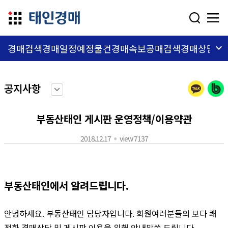
dehaze
keyboard_arrow_down
경매검색
경매일정
예정물건
경매속보
공매검색
경매상담
교
공지사항
keyboard_arrow_down
부동산태인 게시판 운영정책/이용약관
2018.12.17
view 7137
부동산태인에서 알려드립니다.
안녕하세요. 부동산태인 담당자입니다. 회원여러분들의 보다 쾌
적한 경매상담 및 게시판 이용을 위해 안내말씀 드립니다.