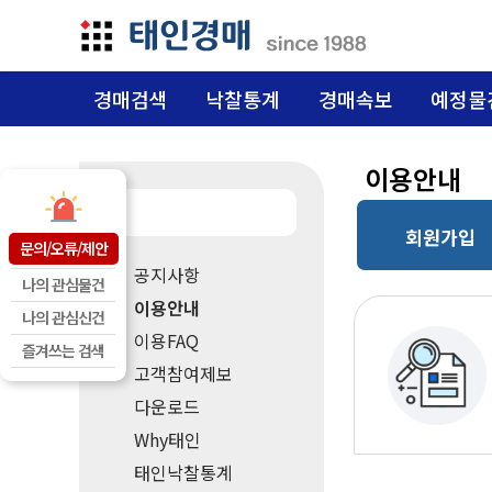
경매검색
낙찰통계
경매속보
예정물
이용안내
회원가입
문의/오류/제안
공지사항
나의 관심물건
이용안내
나의 관심신건
이용FAQ
즐겨쓰는 검색
고객참여제보
다운로드
Why태인
태인낙찰통계