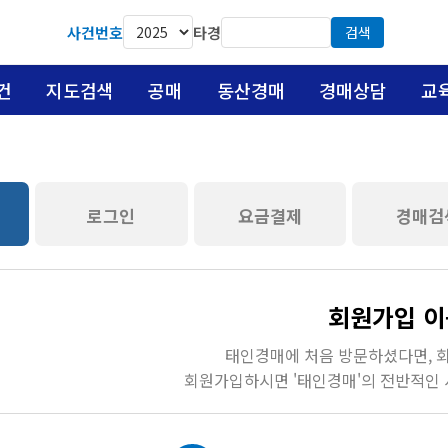
사건번호
타경
검색
건
지도검색
공매
동산경매
경매상담
교
로그인
요금결제
경매검
회원가입 
태인경매에 처음 방문하셨다면, 
회원가입하시면 '태인경매'의 전반적인 