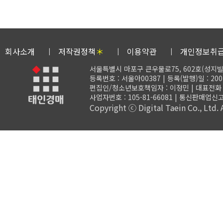
회사소개
저작권정책
＊
이용약관
개인정보취
서울특별시 마포구 큰우물로75, 602호(성지빌
등록번호 : 서울아00387 | 등록(발행)일 : 200
편집인/청소년보호책임자 : 이정민 | 대표전화 : 02-
사업자번호 : 105-81-66081 | 통신판매업신고
Copyright ⓒ Digital Taein Co., Ltd. A