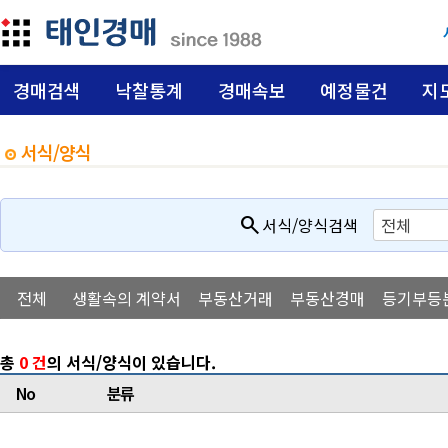
경매검색
낙찰통계
경매속보
예정물건
지
서식/양식
search
서식/양식검색
전체
생활속의 계약서
부동산거래
부동산경매
등기부등
총
0 건
의 서식/양식이 있습니다.
No
분류