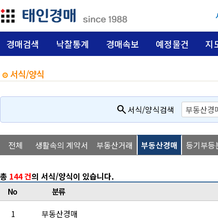
경매검색
낙찰통계
경매속보
예정물건
지
서식/양식
search
서식/양식검색
전체
생활속의 계약서
부동산거래
부동산경매
등기부등
총
144 건
의 서식/양식이 있습니다.
No
분류
1
부동산경매