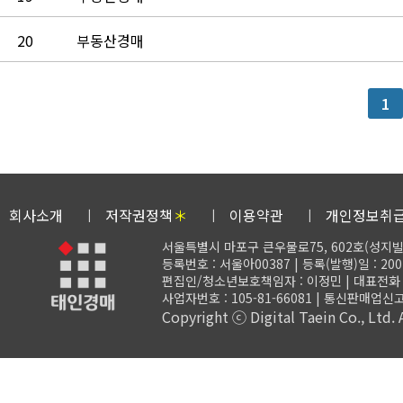
20
부동산경매
1
회사소개
저작권정책
＊
이용약관
개인정보취
서울특별시 마포구 큰우물로75, 602호(성지빌
등록번호 : 서울아00387 | 등록(발행)일 : 200
편집인/청소년보호책임자 : 이정민 | 대표전화 : 02-
사업자번호 : 105-81-66081 | 통신판매업신고
Copyright ⓒ Digital Taein Co., Ltd. A