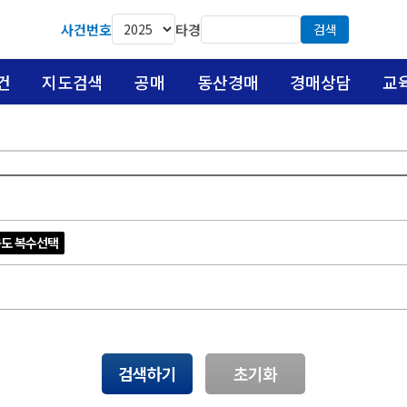
사건번호
타경
검색
건
지도검색
공매
동산경매
경매상담
교
도 복수선택
검색하기
초기화