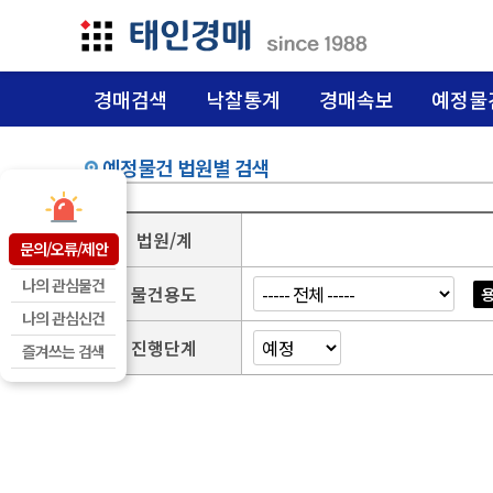
경매검색
낙찰통계
경매속보
예정물
예정물건 법원별 검색
법원/계
문의/오류/제안
나의 관심물건
물건용도
용
나의 관심신건
진행단계
즐겨쓰는 검색