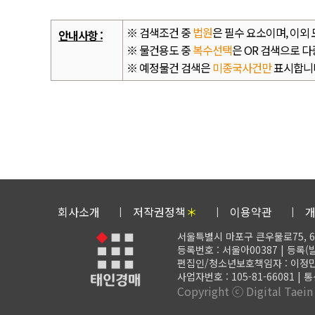
※ 검색조건 중
법원
은 필수 요소이며, 이외
안내사항 :
※ 물건용도 중
복수선택
은 OR 검색으로 
※ 예정물건 검색은
미종국사건만
표시합니다
회사소개
저작권정책
＊
이용약관
서울특별시 마포구 큰우물로75, 6
등록번호 : 서울아00387 | 등록(발행
편집인/청소년보호책임자 : 이정민 | 대표
사업자번호 : 105-81-66081 |
Copyright ⓒ Digital Taein C