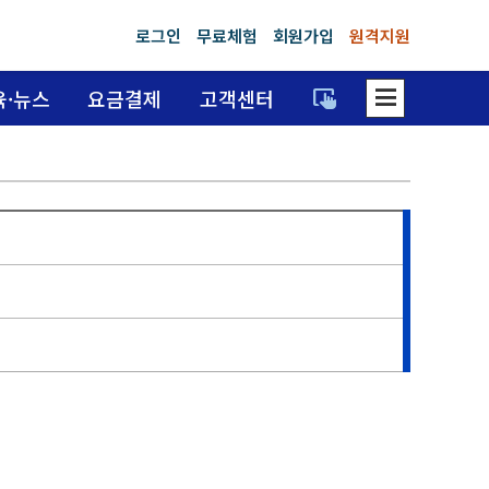
로그인
무료체험
회원가입
원격지원
dehaze
trackpad_input
육·뉴스
요금결제
고객센터