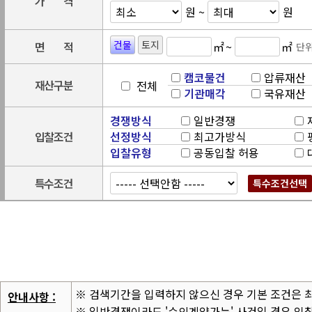
가
격
원 ~
원
건물
토지
면
적
㎡
~
㎡
단위
캠코물건
압류재산
재
산
구
분
전체
기관매각
국유재산
경쟁방식
일반경쟁
입
찰
조
건
선정방식
최고가방식
입찰유형
공동입찰 허용
특
수
조
건
특수조건선택
※ 검색기간을 입력하지 않으신 경우 기본 조건은 최
안내사항 :
※ 일반경쟁이라도 '수의계약가능' 사건일 경우 입