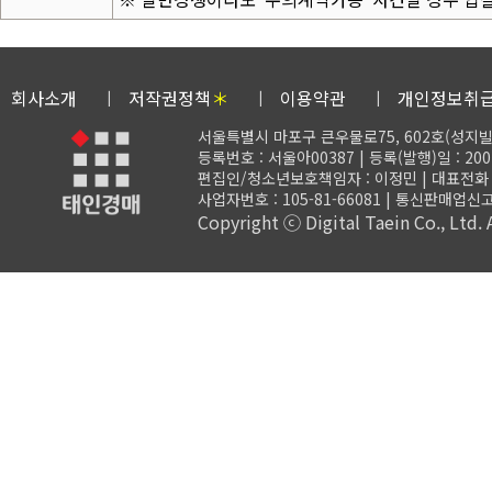
회사소개
저작권정책
＊
이용약관
개인정보취
서울특별시 마포구 큰우물로75, 602호(성지빌
등록번호 : 서울아00387 | 등록(발행)일 : 200
편집인/청소년보호책임자 : 이정민 | 대표전화 : 02-
사업자번호 : 105-81-66081 | 통신판매업신고
Copyright ⓒ Digital Taein Co., Ltd. A