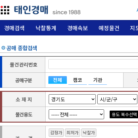
경매검색
낙찰통계
경매속보
예정물건
지
공매 종합검색
물건관리번호
전체
캠코
기관
공
매
구
분
소 재 지
물
건
용
도
용도 복수선택
감정가
최저가
낙찰가