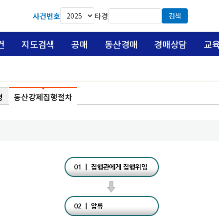
사건번호
타경
검색
건
지도검색
공매
동산경매
경매상담
교
령
동산강제집행절차