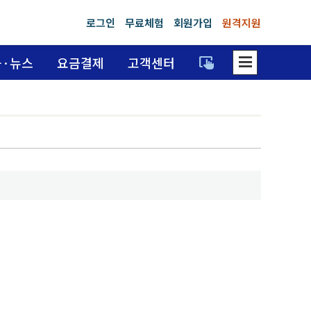
로그인
무료체험
회원가입
원격지원
dehaze
trackpad_input
육·뉴스
요금결제
고객센터