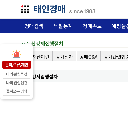
경매검색
낙찰통계
경매속보
예정물
동산강제집행절차
공매재산이란
공매절차
공매Q&A
공매관련법
문의/오류/제안
나의 관심물건
동산강제집행절차
나의 관심신건
즐겨쓰는 검색