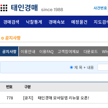
사건번호
경매검색
낙찰통계
경매속보
예정물건
지도검
공지사항
공지사항
이용안내
이용FAQ
고객참여제보
다운로드
Wh
제 목 + 내용
번호
구분
778
[공지]
태인경매 모바일앱 리뉴얼 오픈!