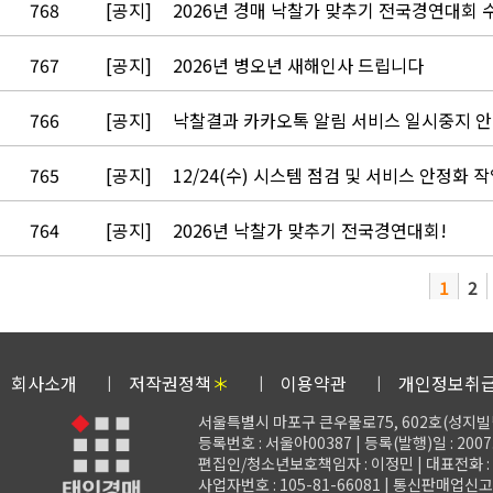
768
[공지]
2026년 경매 낙찰가 맞추기 전국경연대회 
767
[공지]
2026년 병오년 새해인사 드립니다
766
[공지]
낙찰결과 카카오톡 알림 서비스 일시중지 
765
[공지]
12/24(수) 시스템 점검 및 서비스 안정화 
764
[공지]
2026년 낙찰가 맞추기 전국경연대회!
1
2
회사소개
저작권정책
＊
이용약관
개인정보취
서울특별시 마포구 큰우물로75, 602호(성지빌
등록번호 : 서울아00387 | 등록(발행)일 : 2007.
편집인/청소년보호책임자 : 이정민 | 대표전화 : 02-3
사업자번호 : 105-81-66081 | 통신판매업신고 